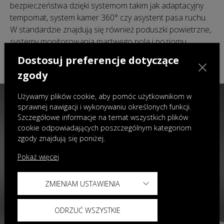
bezpieczeństwa dzięki systemom takim jak adaptacyjny
tempomat, system kamer 360° czy asystent pasa ruchu.
W standardzie znajdują się również poduszki powietrzne,
systemy monitorowania martwego pola i poziomu
zmęczenia kierowcy. Nadwozie zostało wykonane w 78%
Dostosuj preferencje dotyczące
ze stali o wysokiej wytrzymałości.
zgody
Używamy plików cookie, aby pomóc użytkownikom w
sprawnej nawigacji i wykonywaniu określonych funkcji.
Szczegółowe informacje na temat wszystkich plików
cookie odpowiadających poszczególnym kategoriom
zgody znajdują się poniżej.
Pokaż więcej
ZMIENIAM USTAWIENIA
ODRZUĆ WSZYSTKIE