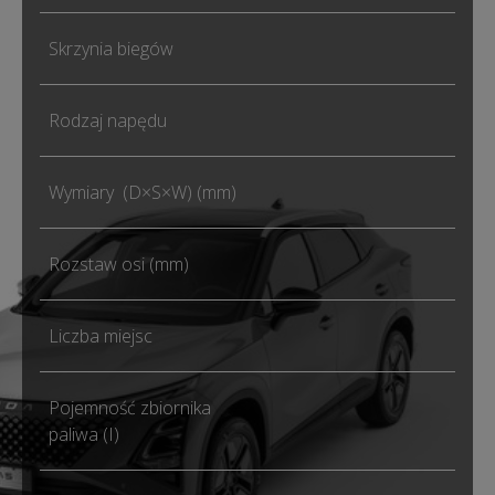
Skrzynia biegów
DH
Rodzaj napędu
Na 
Wymiary (D×S×W) (mm)
444
Rozstaw osi (mm)
261
Liczba miejsc
5
Pojemność zbiornika
51
paliwa (I)