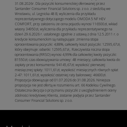
31.08.2026r. Dla pożyczki konsumenckiej oferowanej przez
Santander Consumer Financial Solutions sp. z o.o. z siedzibą we
Wrocławiu, ul. Legnicka 48 B, wyliczenia dla przykładu
reprezentatywnego dotyczącego modelu OMODA 5 NF HEV
COMFORT, przy założeniu że cena pojazdu wynosi 116500zł, wkład
własny 34950zł, wyliczenia dla przykładu reprezentatywnego na
dzień 29.6.2026 r. ustalonego zgodnie z ustawą z dnia 12.5.2011 r. o
kredycie konsumenckim są następujące: zmienna stopa
oprocentowania pożyczki: 4,88%, całkowity koszt pożyczki: 12595,67zł,
który obejmuje: odsetki: 12595,67zł,. Rzeczywista roczna stopa
oprocentowania (RRSO) wynosi 4,99% dla całkowitej kwoty pożyczki:
81550zł; czas obowiązywania umowy: 48 miesięcy; całkowita kwota do
zapłaty przez konsumenta: 94145,67zł; wysokość pierwszej
miesięcznej spłaty: 1011,61zł, wysokość miesięcznych równych spłat
2-47: 1011,61zł, wysokość ostatniej raty balonowej: 46600zł.
Propozycja obowiązuje od 01.07.2026 do 31.08.2026. Niniejsza
propozycja nie jest ofertą w rozumieniu art. 66 Kodeksu Cywilnego.
Ostateczna decyzja o przyznaniu pożyczki z uwzględnieniem oceny
zdolności kredytowej Klienta, zostanie podjęta przez Santander
Consumer Financial Solutions sp. z o.o.