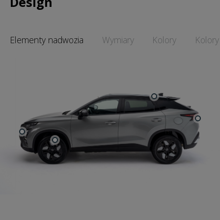
Design
Elementy nadwozia
Wymiary
Kolory
Kolory