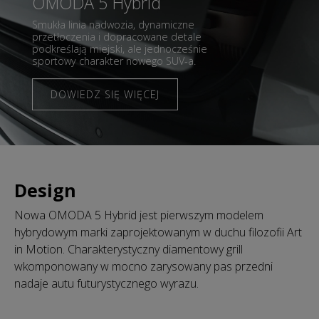
OMODA 5 Hybrid
Smukła linia nadwozia, dynamiczne
przetłoczenia i dopracowane detale
podkreślają miejski, ale jednocześnie
sportowy charakter nowego SUV-a.
DOWIEDZ SIĘ WIĘCEJ
Design
Nowa OMODA 5 Hybrid jest pierwszym modelem
hybrydowym marki zaprojektowanym w duchu filozofii Art
in Motion. Charakterystyczny diamentowy grill
wkomponowany w mocno zarysowany pas przedni
nadaje autu futurystycznego wyrazu.