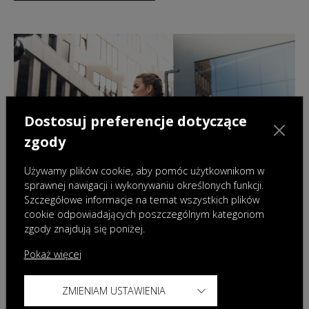
Dostosuj preferencje dotyczące
zgody
Używamy plików cookie, aby pomóc użytkownikom w
sprawnej nawigacji i wykonywaniu określonych funkcji.
Szczegółowe informacje na temat wszystkich plików
cookie odpowiadających poszczególnym kategoriom
zgody znajdują się poniżej.
Kontakt
Zapraszamy do kontaktu
Pokaż więcej
ZMIENIAM USTAWIENIA
DOWIEDZ SIĘ WIĘCEJ