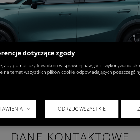
erencje dotyczące zgody
, aby pomóc użytkownikom w sprawnej nawigacji i wykonywaniu okreś
je na temat wszystkich plików cookie odpowiadających poszczegól
TAWIENIA
ODRZUĆ WSZYSTKIE
DANE KONTAKTOWE