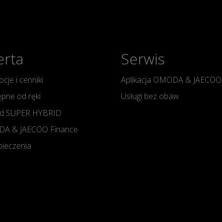
erta
Serwis
cje i cenniki
Aplikacja OMODA & JAECOO
pne od ręki
Usługi bez obaw
d SUPER HYBRID
A & JAECOO Finance
ieczenia