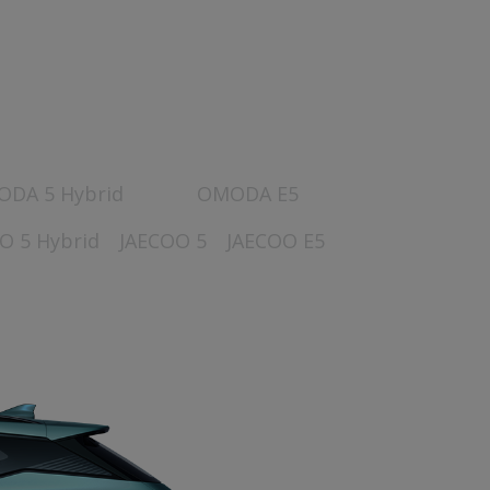
DA 5 Hybrid
OMODA E5
O 5 Hybrid
JAECOO 5
JAECOO E5