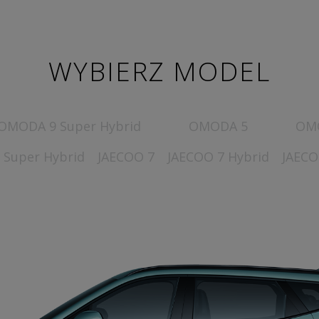
iedziałek - Piątek
:00 -17:00 Sobota
00 - 14:00
WYBIERZ MODEL
OMODA 9 Super Hybrid
OMODA 5
OMO
 Super Hybrid
JAECOO 7
JAECOO 7 Hybrid
JAECO