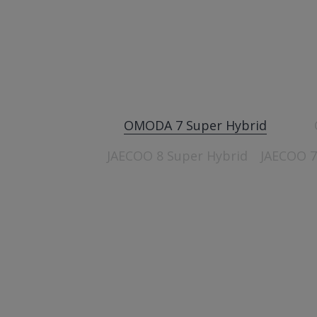
+48 756712160
Pon
08
09:
OMODA 7 Super Hybrid
JAECOO 8 Super Hybrid
JAECOO 7