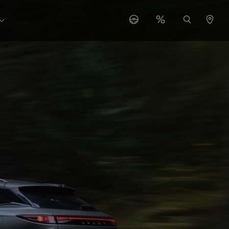
r "Serwis"
Submenu for "O nas"