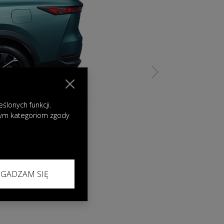
Next
lonych funkcji.
nym kategoriom zgody
ZGADZAM SIĘ