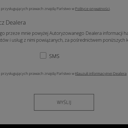
i przysługujących prawach znajdą Państwo w
Polityce prywatności
.
cz Dealera
o przeze mnie powyżej Autoryzowanego Dealera informacji ha
uktów i usług z nimi powiązanych, za pośrednictwem poniższych 
SMS
i przysługujących prawach znajdą Państwo w
Klauzuli informacyjnej Dealera
WYŚLIJ