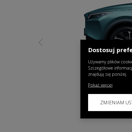
Previous
Dostosuj pref
Używamy plików cookie
Szczegółowe informac
znajdują się poniżej.
Pokaż więcej
ZMIENIAM US