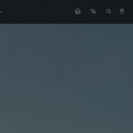
r "Serwis"
Submenu for "O nas"