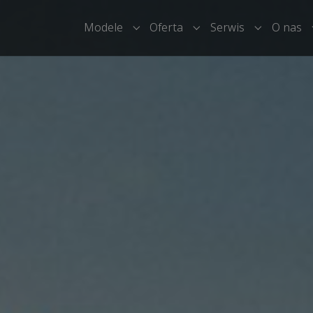
Modele
Oferta
Serwis
O nas
Submenu for "Modele"
Submenu for "Oferta"
Submenu fo