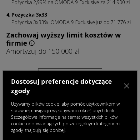
Pożyczka 2,99% na OMODA 9 Exclusive za 214 900 zł
4.
Pożyczka 3x33
Pożyczka 3x33% OMODA 9 Exclusive już od 71 776 zł
Zachowaj wyższy limit kosztów w
firmie
Amortyzuj do 150 000 zł
O MODELU
Dostosuj preferencje dotyczące
zgody
CENNIK
Używamy plików cookie, aby pomóc użytkownikom w
sprawnej nawigacji i wykonywaniu określonych funkcji.
ZAPYTAJ O OFERTĘ
Szczegółowe informacje na temat wszystkich plików
cookie odpowiadających poszczególnym kategoriom
zgody znajdują się poniżej.