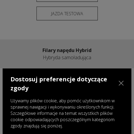
JAZDA TESTOWA
Filary napędu Hybrid
Hybryda samoładująca
Dostosuj preferencje dotyczące
Trzonem technologii jest
silnik spalinowy 1.5 T-GDI
,
bateria o pojemności 18.3 kWh
zgody
oraz zaawansowana
przekładnia Dedicated Hybrid
Transmission (DHT)
, która optymalizuje pracę napędu
Używamy plików cookie, aby pomóc użytkownikom w
sprawnej nawigacji i wykonywaniu określonych funkcji.
elektrycznego i
Szczegółowe informacje na temat wszystkich plików
benzynowego, zapewniając wysokie osiągi przy niskim
cookie odpowiadających poszczególnym kategoriom
zużyciu energii.
zgody znajdują się poniżej.
Baterie zastosowane w hybrydach samoładujących