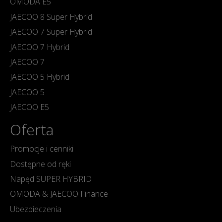
OMODA E5
City Car Gliwice
/
ul. Dąbrowskiego 26
JAECOO 8 Super Hybrid
JAECOO 7 Super Hybrid
Gorzów Wielkopolski
Gezet Gorzów
/
ul. Kasprzaka 1b
JAECOO 7 Hybrid
JAECOO 7
Jelenia Góra
JAECOO 5 Hybrid
Ultima Auto Jelenia Góra
/
ul. Cieplicka
JAECOO 5
106C
JAECOO E5
Oferta
Kalisz
Auto Centrum Lis Kalisz
/
ul. Łódzka
Promocje i cenniki
71
Dostępne od ręki
Napęd SUPER HYBRID
Katowice
OMODA & JAECOO Finance
MM Cars Katowice
/
ul. Lotnisko 81
Ubezpieczenia