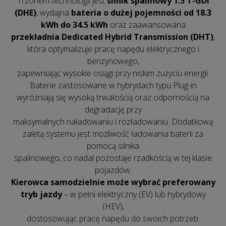
Trzonem technologii jest
silnik spalinowy 1.5 T-GDI
(DHE)
, wydajna
bateria o dużej pojemności od 18.3
kWh do 34.5 kWh
oraz zaawansowana
przekładnia Dedicated Hybrid Transmission (DHT)
,
która optymalizuje pracę napędu elektrycznego i
benzynowego,
zapewniając wysokie osiągi przy niskim zużyciu energii.
Baterie zastosowane w hybrydach typu Plug-in
wyróżniają się wysoką trwałością oraz odpornością na
degradację przy
maksymalnych naładowaniu i rozładowaniu. Dodatkową
zaletą systemu jest możliwość ładowania baterii za
pomocą silnika
spalinowego, co nadal pozostaje rzadkością w tej klasie
pojazdów.
Kierowca samodzielnie może wybrać preferowany
tryb jazdy
– w pełni elektryczny (EV) lub hybrydowy
(HEV),
dostosowując pracę napędu do swoich potrzeb.