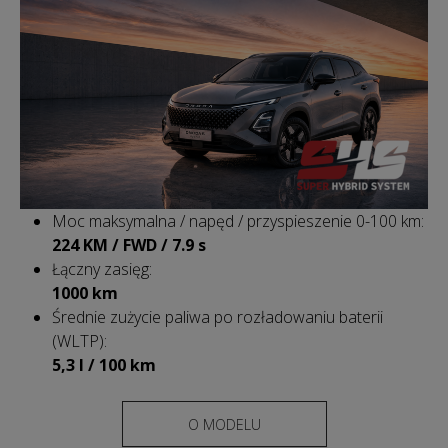
Moc maksymalna / napęd / przyspieszenie 0-100 km:
224 KM / FWD / 7.9 s
Łączny zasięg:
1000 km
Średnie zużycie paliwa po rozładowaniu baterii
(WLTP):
5,3 l / 100 km
O MODELU