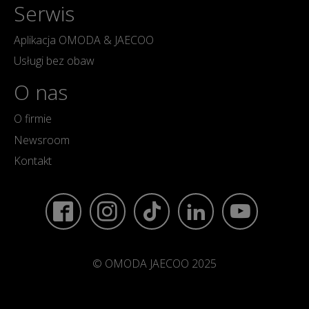
Kielce
Serwis
Autorud Kielce
/
ul. Krakowska 297a
Aplikacja OMODA & JAECOO
Usługi bez obaw
Konin
Auto Centrum Lis Konin
/
Al. Astrów 2
O nas
O firmie
Kraków
Dynamica Kraków
/
ul. Wadowicka 3C
Newsroom
Kontakt
Kraków
PGD Kraków
/
ul. Jasnogórska 1
Krosno
Glob Cars Krosno
/
Podkarpacka 32
© OMODA JAECOO 2025
Leszno