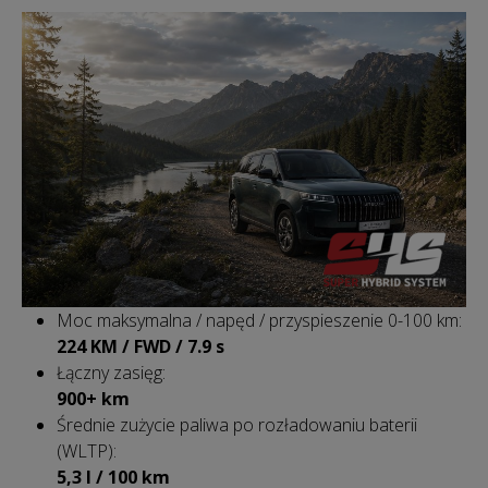
Moc maksymalna / napęd / przyspieszenie 0-100 km:
224 KM / FWD / 7.9 s
Łączny zasięg:
900+ km
Średnie zużycie paliwa po rozładowaniu baterii
(WLTP):
5,3 l / 100 km