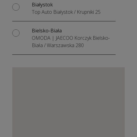
Białystok
Top Auto Białystok
/
Krupniki 25
Bielsko-Biała
OMODA | JAECOO Korczyk Bielsko-
Biała
/
Warszawska 280
Bydgoszcz
Plichta Bydgoszcz
/
ul. Fordońska
260A
Chorzów
Auto-Boss Chorzów
/
Drogowa
Trasa Średnicowa 51
Częstochowa