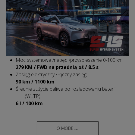
Moc systemowa /napęd /przyspieszenie 0-100 km:
279 KM / FWD na przednią oś / 8.5 s
Zasięg elektryczny / łączny zasięg:
90 km / 1100 km
Średnie zużycie paliwa po rozładowaniu baterii
(WLTP):
6 l / 100 km
O MODELU