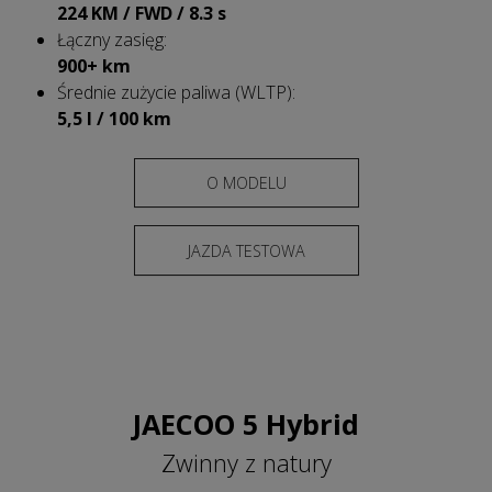
224 KM / FWD / 8.3 s
Łączny zasięg:
900+ km
Średnie zużycie paliwa (WLTP):
5,5 l / 100 km
O MODELU
JAZDA TESTOWA
JAECOO 5 Hybrid
Zwinny z natury